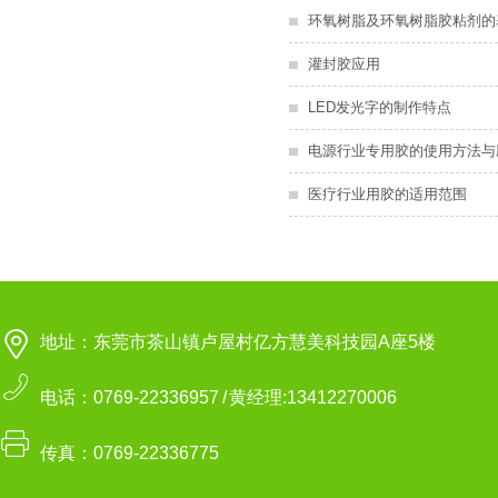
环氧树脂及环氧树脂胶粘剂的
灌封胶应用
LED发光字的制作特点
电源行业专用胶的使用方法与
医疗行业用胶的适用范围
地址：东莞市茶山镇卢屋村亿方慧美科技园A座5楼
电话：0769-22336957 / 黄经理:13412270006
传真：0769-22336775